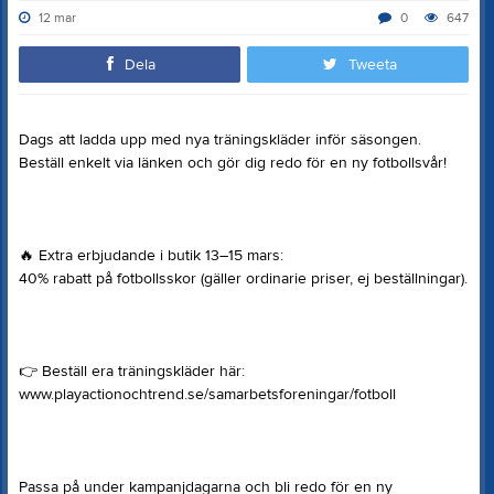
12 mar
0
647
Dela
Tweeta
Dags att ladda upp med nya träningskläder inför säsongen.
Beställ enkelt via länken och gör dig redo för en ny fotbollsvår!
🔥
Extra erbjudande i butik 13–15 mars:
40% rabatt på fotbollsskor (gäller ordinarie priser, ej beställningar).
👉
Beställ era träningskläder här:
www.playactionochtrend.se/samarbetsforeningar/fotboll
Passa på under kampanjdagarna och bli redo för en ny