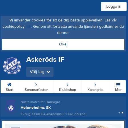
Logga in
Vi använder cookies för att ge dig bästa upplevelsen. Läs vår
cookiepolicy
här
. Genom att fortsätta använda tjänsten godkänner du
denna.
Okej
Askeröds IF
Välj lag
Start
Sommarfesten
Klubbshop
Konstgräs
Mer
Nästa match för Herrlaget
Heleneholms SK
15 aug, 13:00
Heleneholms IP Huvudarena