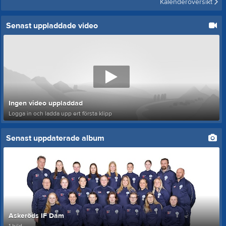
Kalenderöversikt
Senast uppladdade video
Ingen video uppladdad
Logga in och ladda upp ert första klipp
Senast uppdaterade album
Askeröds IF Dam
1 bild