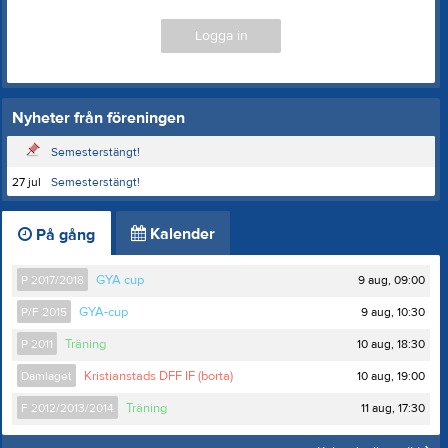
Logga in
Nyheter från föreningen
Semesterstängt!
27 jul
Semesterstängt!
Kalender
På gång
9 aug, 09:00
P 2017/2018
GYA cup
9 aug, 10:30
P/F 2015
GYA-cup
10 aug, 18:30
P 2011
Träning
10 aug, 19:00
Damlaget
Kristianstads DFF IF (borta)
11 aug, 17:30
F 2012/2013/2014
Träning