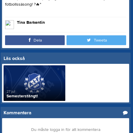
fotbollssäsong! ?
🔥
"
Tina Barkentin
Dela
Tweeta
Läs också
27 jul
Semesterstängt!
Kommentera
Du måste logga in för att kommentera