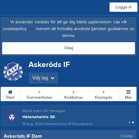
Logga in
Vi använder cookies för att ge dig bästa upplevelsen. Läs vår
cookiepolicy
här
. Genom att fortsätta använda tjänsten godkänner du
denna.
Okej
Askeröds IF
Välj lag
Start
Sommarfesten
Klubbshop
Konstgräs
Mer
Nästa match för Herrlaget
Heleneholms SK
15 aug, 13:00
Heleneholms IP Huvudarena
Askeröds IF Dam
1 bilder