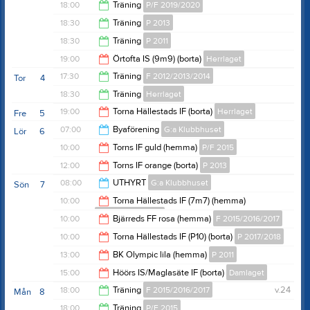
19:15
18:00
Träning
P/F 2019/2020
19:15
18:30
Träning
P 2013
19:00
18:30
Träning
P 2011
20:00
19:00
Örtofta IS (9m9) (borta)
Herrlaget
20:00
17:30
Träning
F 2012/2013/2014
Tor
4
21:00
18:30
Träning
Herrlaget
19:00
19:00
Torna Hällestads IF (borta)
Herrlaget
Fre
5
20:00
07:00
Byaförening
G:a Klubbhuset
Lör
6
21:00
10:00
Torns IF guld (hemma)
P/F 2015
13:00
12:00
Torns IF orange (borta)
P 2013
12:00
08:00
UTHYRT
G:a Klubbhuset
Sön
7
14:00
10:00
Torna Hällestads IF (7m7) (hemma)
F 2012/2013/2014
19:00
10:00
Bjärreds FF rosa (hemma)
F 2015/2016/2017
12:00
10:00
Torna Hällestads IF (P10) (borta)
P 2017/2018
12:00
13:00
BK Olympic lila (hemma)
P 2011
12:00
15:00
Höörs IS/Maglasäte IF (borta)
Damlaget
15:00
18:00
Träning
F 2015/2016/2017
v.24
Mån
8
17:00
18:00
Träning
P/F 2015