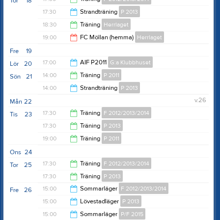
Tor
18
19:15
17:30
Strandträning
P 2013
19:00
18:30
Träning
Herrlaget
19:00
19:00
FC Möllan (hemma)
Herrlaget
20:00
Fre
19
21:00
17:00
AIF P2011
G:a Klubbhuset
Lör
20
14:00
Träning
P 2011
Sön
21
23:55
14:00
Strandträning
P 2013
16:00
v.26
Mån
22
15:30
17:30
Träning
F 2012/2013/2014
Tis
23
17:30
Träning
P 2013
19:00
19:00
Träning
P 2011
19:00
Ons
24
20:30
17:30
Träning
F 2012/2013/2014
Tor
25
17:30
Träning
P 2013
19:00
15:00
Sommarläger
F 2012/2013/2014
Fre
26
19:00
15:00
Lövestadläger
P 2013
00:00
15:00
Sommarläger
P/F 2015