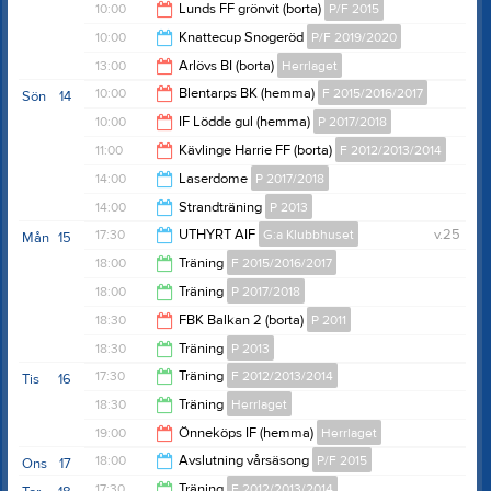
20:00
10:00
Lunds FF grönvit (borta)
P/F 2015
23:55
10:00
Knattecup Snogeröd
P/F 2019/2020
12:00
13:00
Arlövs BI (borta)
Herrlaget
14:00
10:00
Blentarps BK (hemma)
F 2015/2016/2017
Sön
14
15:00
10:00
IF Lödde gul (hemma)
P 2017/2018
12:00
11:00
Kävlinge Harrie FF (borta)
F 2012/2013/2014
12:00
14:00
Laserdome
P 2017/2018
13:00
14:00
Strandträning
P 2013
15:30
17:30
UTHYRT AIF
G:a Klubbhuset
v.25
Mån
15
15:30
18:00
Träning
F 2015/2016/2017
20:00
18:00
Träning
P 2017/2018
19:15
18:30
FBK Balkan 2 (borta)
P 2011
19:15
18:30
Träning
P 2013
20:30
17:30
Träning
F 2012/2013/2014
Tis
16
20:30
18:30
Träning
Herrlaget
19:00
19:00
Önneköps IF (hemma)
Herrlaget
20:00
18:00
Avslutning vårsäsong
P/F 2015
Ons
17
21:00
17:30
Träning
F 2012/2013/2014