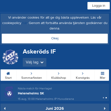
Logga in
Vi använder cookies för att ge dig bästa upplevelsen. Läs vår
cookiepolicy
här
. Genom att fortsätta använda tjänsten godkänner du
denna.
Okej
Askeröds IF
Välj lag
Start
Sommarfesten
Klubbshop
Konstgräs
Mer
Nästa match för Herrlaget
Heleneholms SK
15 aug, 13:00
Heleneholms IP Huvudarena
Juni 2026